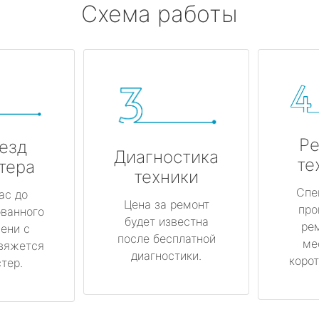
Схема работы
Ре
езд
Диагностика
те
тера
техники
Спе
ас до
Цена за ремонт
про
ованного
будет известна
ре
ени с
после бесплатной
ме
вяжется
диагностики.
корот
тер.