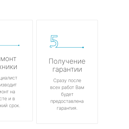
монт
Получение
хники
гарантии
циалист
Сразу после
изводит
всех работ Вам
монт на
будет
сте и в
предоставлена
кий срок.
гарантия.