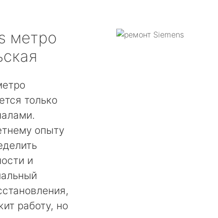
s
метро
ьская
метро
ется только
налами.
етнему опыту
еделить
ости и
мальный
сстановления,
ит работу, но