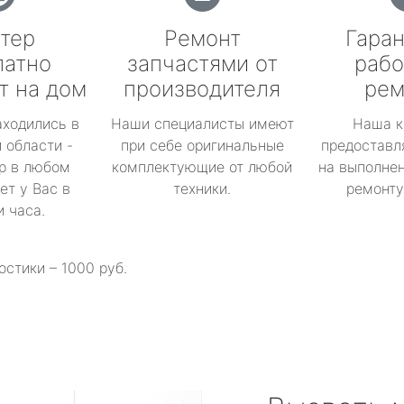
тер
Ремонт
Гаран
латно
запчастями от
рабо
т на дом
производителя
рем
аходились в
Наши специалисты имеют
Наша к
 области -
при себе оригинальные
предоставл
р в любом
комплектующие от любой
на выполнен
ет у Вас в
техники.
ремонту 
и часа.
остики – 1000 руб.