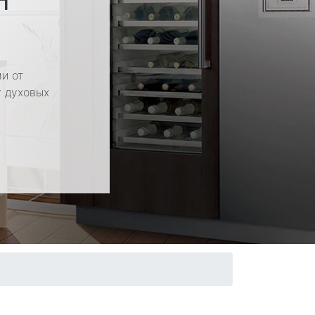
и от
у духовых