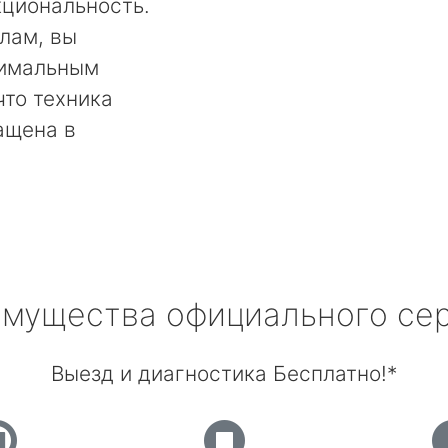
кциональность.
лам, вы
тимальным
что техника
ащена в
мущества официального се
Выезд и диагностика Бесплатно!*