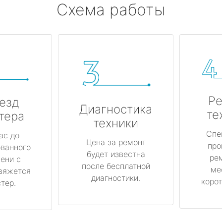
Схема работы
Ре
езд
Диагностика
те
тера
техники
Спе
ас до
Цена за ремонт
про
ованного
будет известна
ре
ени с
после бесплатной
ме
вяжется
диагностики.
корот
тер.