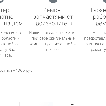
тер
Ремонт
Гаран
латно
запчастями от
рабо
т на дом
производителя
рем
аходились в
Наши специалисты имеют
Наша к
 области -
при себе оригинальные
предоставл
р в любом
комплектующие от любой
на выполнен
ет у Вас в
техники.
ремонту 
и часа.
остики – 1000 руб.