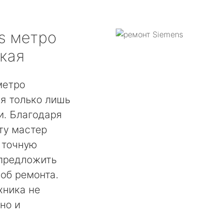
s
метро
кая
метро
я только лишь
. Благодаря
ту мастер
 точную
 предложить
об ремонта.
хника не
но и