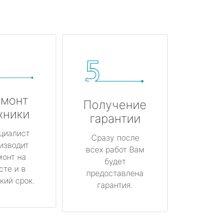
монт
Получение
хники
гарантии
циалист
Сразу после
изводит
всех работ Вам
монт на
будет
сте и в
предоставлена
кий срок.
гарантия.