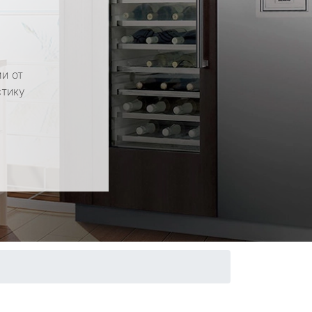
и от
стику