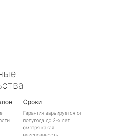
ные
ьства
алон
Сроки
е
Гарантия варьируется от
ости
полугода до 2-х лет
смотря какая
неисправность.