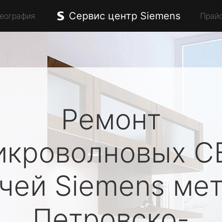
Сервис центр Siemens
География
Прай
Ремонт
икроволновых С
ечей
Siemens
мет
Петровско-