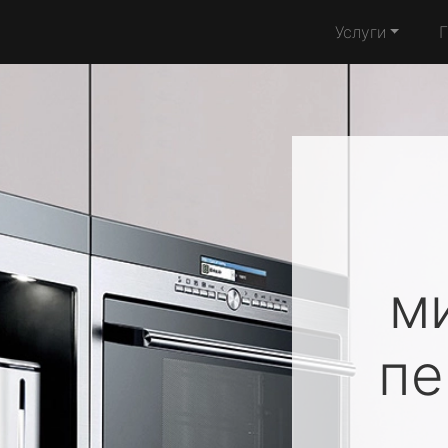
Услуги
м
п