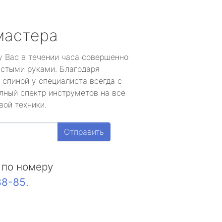
мастера
у Вас в течении часа совершенно
устыми руками. Благодаря
 спиной у специалиста всегда с
лный спектр инструметов на все
вой техники.
Отправить
 по номеру
88-85
.