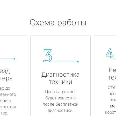
Схема работы
Ре
езд
Диагностика
те
тера
техники
Спе
ас до
Цена за ремонт
про
ованного
будет известна
ре
ени с
после бесплатной
ме
вяжется
диагностики.
корот
тер.