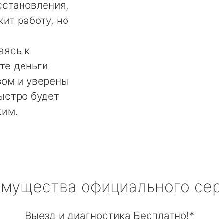
сстановления,
ит работу, но
аясь к
те деньги
ом и уверены
быстро будет
жим.
мущества официального се
Выезд и диагностика Бесплатно!*