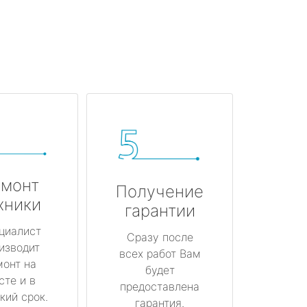
монт
Получение
хники
гарантии
циалист
Сразу после
изводит
всех работ Вам
монт на
будет
сте и в
предоставлена
кий срок.
гарантия.