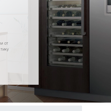
и от
стику