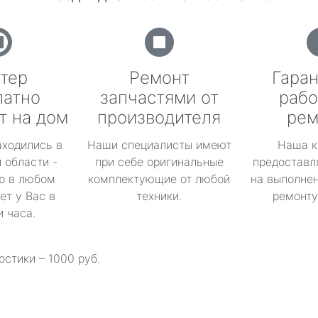
тер
Ремонт
Гаран
латно
запчастями от
рабо
т на дом
производителя
рем
аходились в
Наши специалисты имеют
Наша к
 области -
при себе оригинальные
предоставл
р в любом
комплектующие от любой
на выполнен
ет у Вас в
техники.
ремонту 
и часа.
остики – 1000 руб.