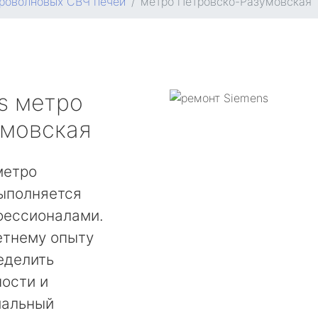
роволновых СВЧ печей
метро Петровско-Разумовская
s
метро
умовская
метро
ыполняется
фессионалами.
етнему опыту
еделить
ости и
мальный