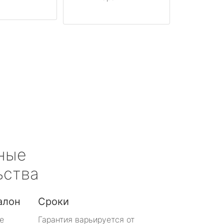
ные
ьства
алон
Сроки
е
Гарантия варьируется от