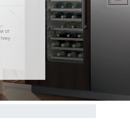
и от
стику