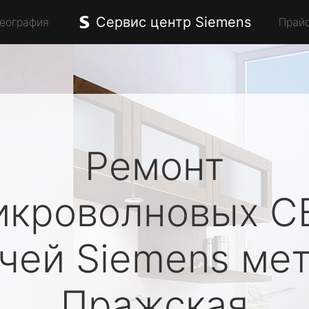
Сервис центр Siemens
География
Прай
Ремонт
икроволновых С
ечей
Siemens
мет
Пражская