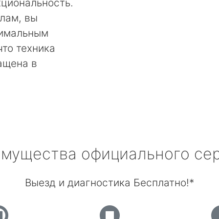
кциональность.
лам, вы
тимальным
что техника
ащена в
мущества официального се
Выезд и диагностика Бесплатно!*