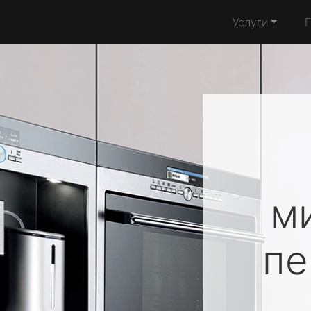
Услуги
м
п