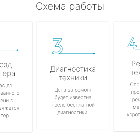
Схема работы
Ре
езд
Диагностика
те
тера
техники
Спе
ас до
Цена за ремонт
про
ованного
будет известна
ре
ени с
после бесплатной
ме
вяжется
диагностики.
корот
тер.