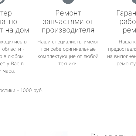
тер
Ремонт
Гаран
латно
запчастями от
рабо
т на дом
производителя
рем
аходились в
Наши специалисты имеют
Наша к
 области -
при себе оригинальные
предоставл
р в любом
комплектующие от любой
на выполнен
ет у Вас в
техники.
ремонту 
и часа.
остики – 1000 руб.