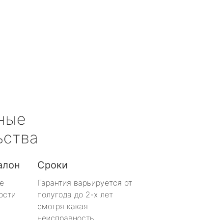
ные
ьства
алон
Сроки
е
Гарантия варьируется от
ости
полугода до 2-х лет
смотря какая
неисправность.