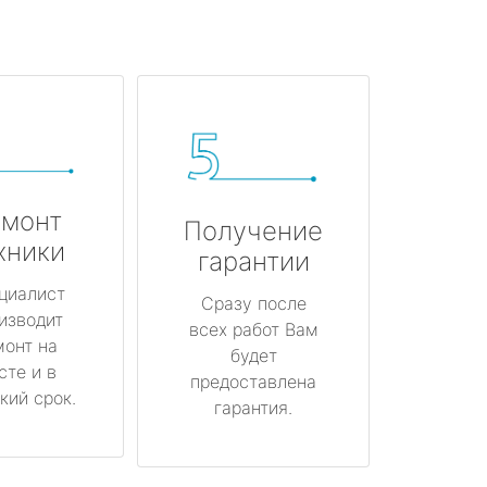
монт
Получение
хники
гарантии
циалист
Сразу после
изводит
всех работ Вам
монт на
будет
сте и в
предоставлена
кий срок.
гарантия.