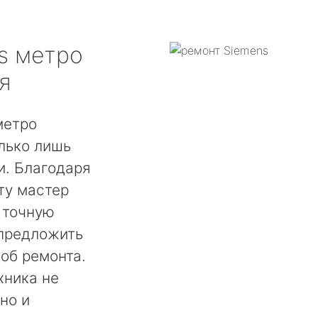
s
метро
я
метро
лько лишь
. Благодаря
ту мастер
 точную
 предложить
об ремонта.
хника не
но и