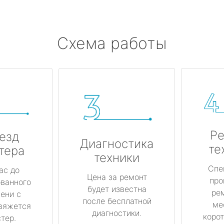
Схема работы
Ре
езд
Диагностика
те
тера
техники
Спе
ас до
Цена за ремонт
про
ованного
будет известна
ре
ени с
после бесплатной
ме
вяжется
диагностики.
корот
тер.