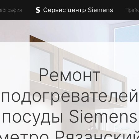
Сервис центр Siemens
География
Прай
Ремонт
подогревателей
посуды
Siemens
метро Рязански