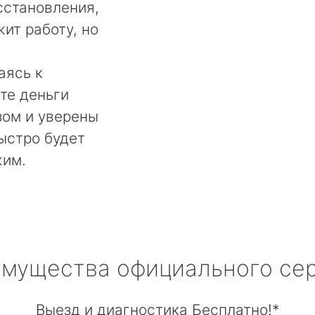
сстановления,
ит работу, но
аясь к
те деньги
ом и уверены
быстро будет
жим.
мущества официального се
Выезд и диагностика Бесплатно!*