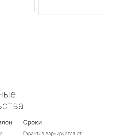
ные
ьства
алон
Сроки
е
Гарантия варьируется от