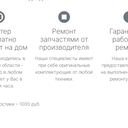
тер
Ремонт
Гаран
латно
запчастями от
рабо
т на дом
производителя
рем
аходились в
Наши специалисты имеют
Наша к
 области -
при себе оригинальные
предоставл
р в любом
комплектующие от любой
на выполнен
ет у Вас в
техники.
ремонту 
и часа.
остики – 1000 руб.