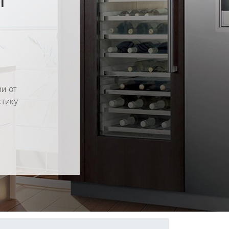
и от
стику