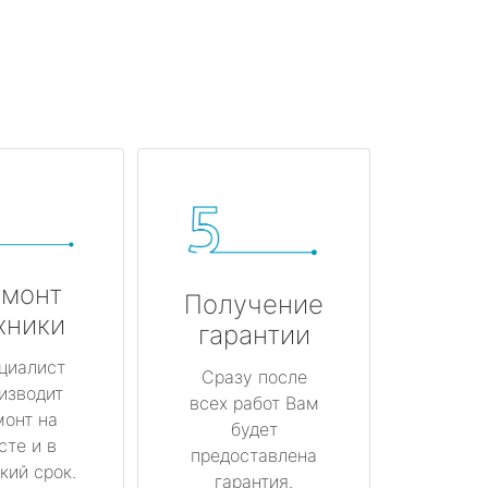
монт
Получение
хники
гарантии
циалист
Сразу после
изводит
всех работ Вам
монт на
будет
сте и в
предоставлена
кий срок.
гарантия.