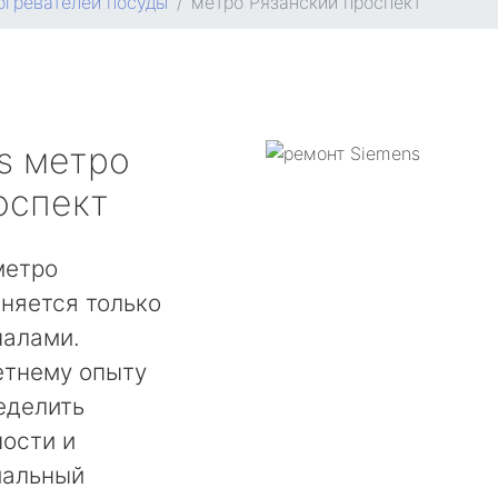
огревателей посуды
метро Рязанский проспект
s
метро
оспект
метро
няется только
налами.
етнему опыту
еделить
ости и
мальный