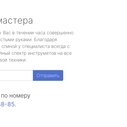
мастера
у Вас в течении часа совершенно
устыми руками. Благодаря
 спиной у специалиста всегда с
лный спектр инструметов на все
вой техники.
Отправить
 по номеру
88-85
.