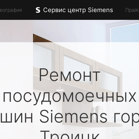
Сервис центр Siemens
География
Прай
Ремонт
посудомоечных
ашин
Siemens
го
Троицк