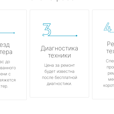
Ре
езд
Диагностика
те
тера
техники
Спе
ас до
Цена за ремонт
про
ованного
будет известна
ре
ени с
после бесплатной
ме
вяжется
диагностики.
корот
тер.