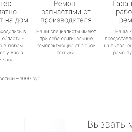
тер
Ремонт
Гаран
латно
запчастями от
рабо
т на дом
производителя
рем
аходились в
Наши специалисты имеют
Наша к
 области -
при себе оригинальные
предоставл
р в любом
комплектующие от любой
на выполнен
ет у Вас в
техники.
ремонту 
и часа.
остики – 1000 руб.
Вызвать 