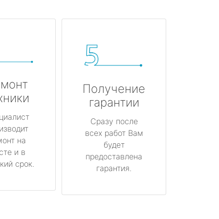
монт
Получение
хники
гарантии
циалист
Сразу после
изводит
всех работ Вам
монт на
будет
сте и в
предоставлена
кий срок.
гарантия.