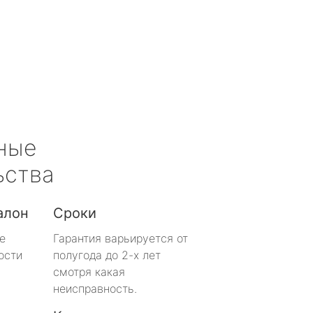
ные
ьства
алон
Сроки
е
Гарантия варьируется от
ости
полугода до 2-х лет
смотря какая
неисправность.