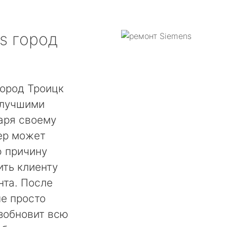
s
город
город Троицк
 лучшими
аря своему
ер может
ю причину
ть клиенту
нта. После
не просто
озобновит всю