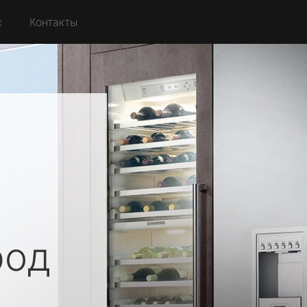
с
Контакты
род