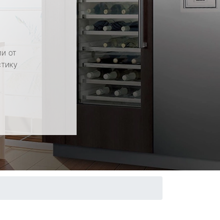
и от
стику