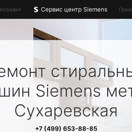
Сервис центр Siemens
География
Прай
емонт стиральн
ашин
Siemens
ме
Сухаревская
+7 (499) 653-88-85