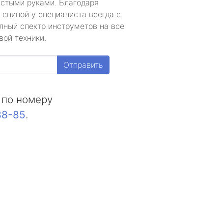
устыми руками. Благодаря
 спиной у специалиста всегда с
лный спектр инструметов на все
вой техники.
Отправить
 по номеру
88-85
.