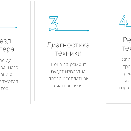
Ре
езд
Диагностика
те
тера
техники
Спе
ас до
Цена за ремонт
про
ованного
будет известна
ре
ени с
после бесплатной
ме
вяжется
диагностики.
корот
тер.