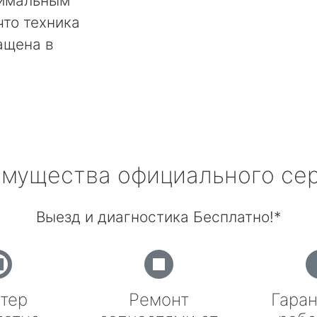
тимальным
что техника
ащена в
мущества официального се
Выезд и диагностика Бесплатно!*
тер
Ремонт
Гаран