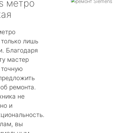
s
метро
кая
метро
 только лишь
. Благодаря
ту мастер
 точную
 предложить
об ремонта.
хника не
но и
кциональность.
лам, вы