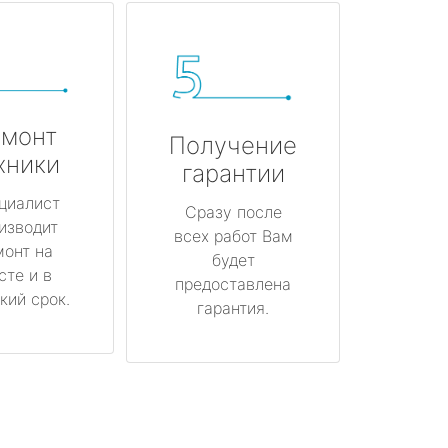
монт
Получение
хники
гарантии
циалист
Сразу после
изводит
всех работ Вам
монт на
будет
сте и в
предоставлена
кий срок.
гарантия.