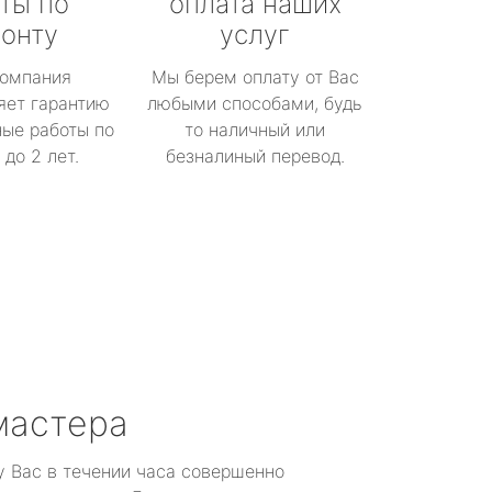
ты по
оплата наших
онту
услуг
омпания
Мы берем оплату от Вас
яет гарантию
любыми способами, будь
ые работы по
то наличный или
до 2 лет.
безналиный перевод.
мастера
у Вас в течении часа совершенно