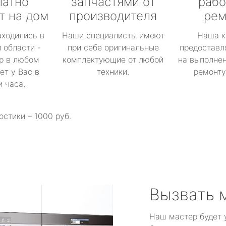
латно
запчастями от
рабо
т на дом
производителя
рем
аходились в
Наши специалисты имеют
Наша к
 области -
при себе оригинальные
предоставл
р в любом
комплектующие от любой
на выполнен
ет у Вас в
техники.
ремонту 
и часа.
остики – 1000 руб.
Вызвать 
Наш мастер будет 