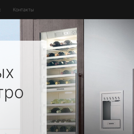
с
Контакты
ых
тро