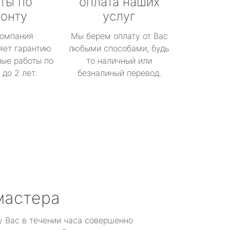
ты по
оплата наших
онту
услуг
омпания
Мы берем оплату от Вас
яет гарантию
любыми способами, будь
ые работы по
то наличный или
до 2 лет.
безналиный перевод.
мастера
у Вас в течении часа совершенно