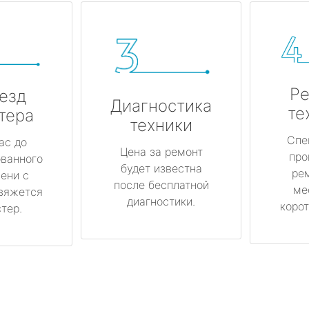
Ре
езд
Диагностика
те
тера
техники
Спе
ас до
Цена за ремонт
про
ованного
будет известна
ре
ени с
после бесплатной
ме
вяжется
диагностики.
корот
тер.