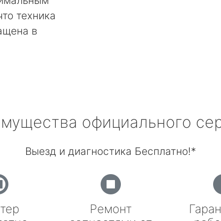
тимальным
что техника
ащена в
мущества официального се
Выезд и диагностика Бесплатно!*
тер
Ремонт
Гаран