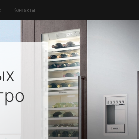
с
Контакты
ых
тро