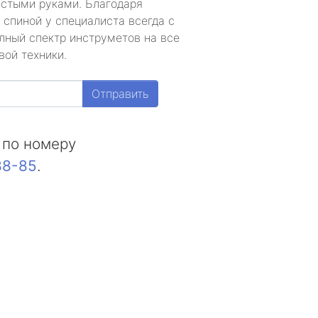
устыми руками. Благодаря
 спиной у специалиста всегда с
лный спектр инструметов на все
вой техники.
Отправить
 по номеру
88-85
.