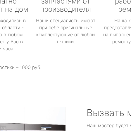
латно
запчастями от
рабо
т на дом
производителя
рем
аходились в
Наши специалисты имеют
Наша к
 области -
при себе оригинальные
предоставл
р в любом
комплектующие от любой
на выполнен
ет у Вас в
техники.
ремонту 
и часа.
остики – 1000 руб.
Вызвать 
Наш мастер будет 