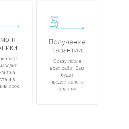
монт
Получение
хники
гарантии
циалист
Сразу после
изводит
всех работ Вам
монт на
будет
сте и в
предоставлена
кий срок.
гарантия.