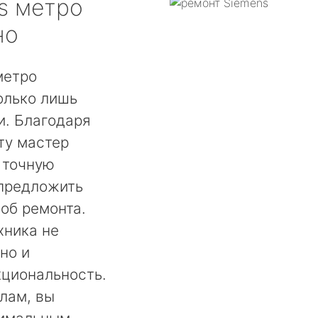
s
метро
но
метро
олько лишь
. Благодаря
ту мастер
 точную
 предложить
об ремонта.
хника не
но и
кциональность.
лам, вы