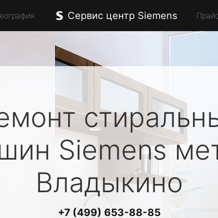
Сервис центр Siemens
География
Прай
емонт стиральн
ашин
Siemens
ме
Владыкино
+7 (499) 653-88-85